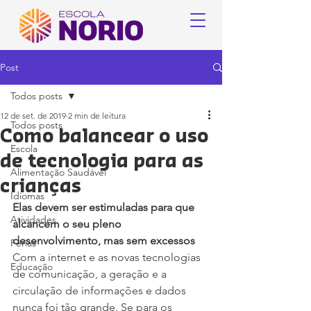
Post
Todos posts
12 de set. de 2019
2 min de leitura
Todos posts
Como balancear o uso
Escola
de tecnologia para as
Alimentação Saudável
crianças
Idiomas
Elas devem ser estimuladas para que 
Atividades
alcancem o seu pleno 
desenvolvimento, mas sem excessos
Férias
Com a internet e as novas tecnologias 
Educação
de comunicação, a geração e a 
circulação de informações e dados 
nunca foi tão grande. Se para os 