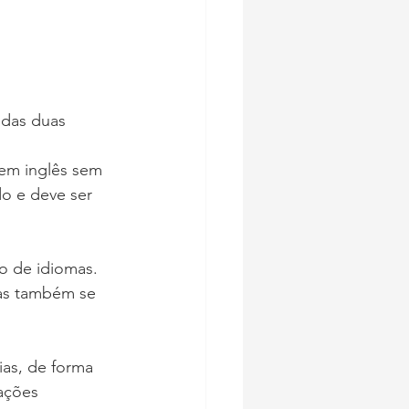
 das duas 
 em inglês sem 
o e deve ser 
o de idiomas. 
las também se 
ias, de forma 
ações 