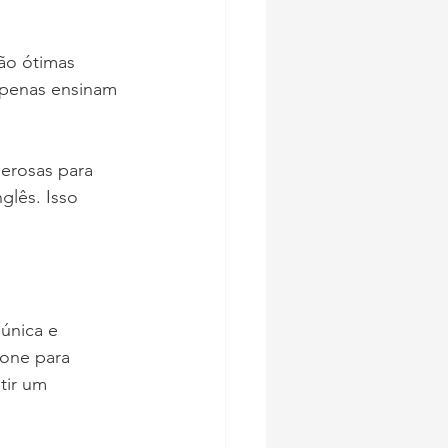
são ótimas 
apenas ensinam 
derosas para 
glês. Isso 
única e 
one para 
tir um 