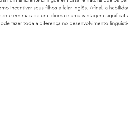
riar um ambiente bilíngue em casa, é natural que os pai
 incentivar seus filhos a falar inglês. Afinal, a habilid
mente em mais de um idioma é uma vantagem significativ
ode fazer toda a diferença no desenvolvimento linguíst