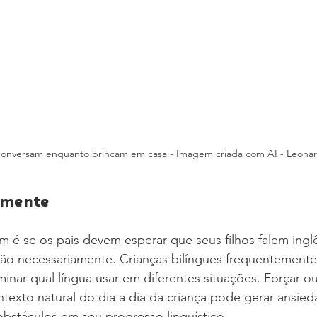
o conversam enquanto brincam em casa - Imagem criada com AI - Leonar
amente
é se os pais devem esperar que seus filhos falem ingl
não necessariamente. Crianças bilíngues frequentemente 
inar qual língua usar em diferentes situações. Forçar ou
ntexto natural do dia a dia da criança pode gerar ansied
obstáculos em seu progresso linguístico.