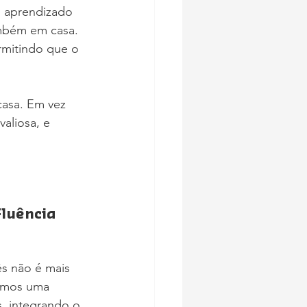
o aprendizado 
ambém em casa. 
rmitindo que o 
casa. Em vez 
aliosa, e 
luência 
ês não é mais 
tamos uma 
, integrando o 