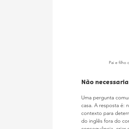
Pai e filh
Não necessari
Uma pergunta comum 
casa. A resposta é: 
contexto para determ
do inglês fora do co
consequência, criar 