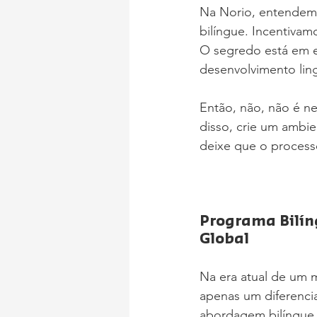
Na Norio, entendemo
bilíngue. Incentiva
O segredo está em eq
desenvolvimento ling
Então, não, não é ne
disso, crie um ambie
deixe que o process
Programa Bilín
Global
Na era atual de um m
apenas um diferenci
abordagem bilíngue i