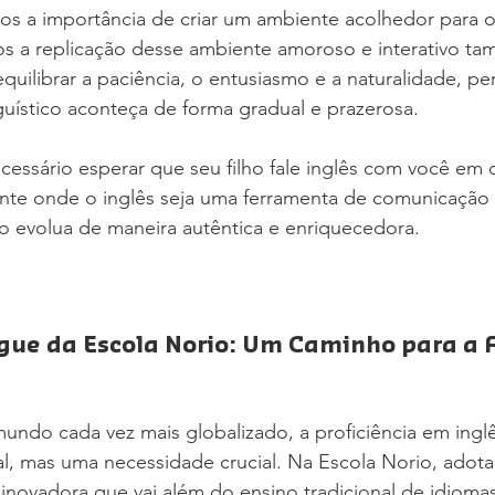
s a importância de criar um ambiente acolhedor para 
mos a replicação desse ambiente amoroso e interativo t
uilibrar a paciência, o entusiasmo e a naturalidade, pe
uístico aconteça de forma gradual e prazerosa.
cessário esperar que seu filho fale inglês com você em 
nte onde o inglês seja uma ferramenta de comunicação v
o evolua de maneira autêntica e enriquecedora.
gue da Escola Norio: Um Caminho para a F
undo cada vez mais globalizado, a proficiência em ingl
al, mas uma necessidade crucial. Na Escola Norio, ado
novadora que vai além do ensino tradicional de idiomas