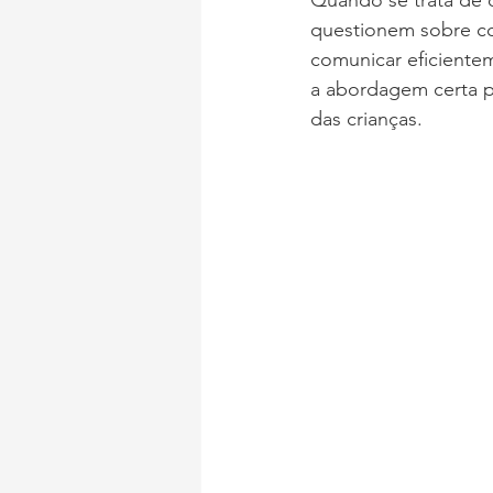
Quando se trata de c
questionem sobre como
comunicar eficiente
a abordagem certa p
das crianças.