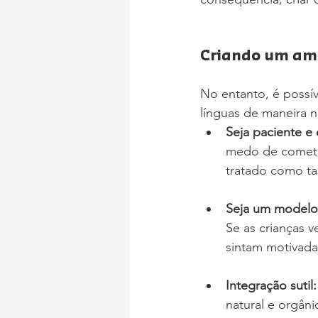
Criando um amb
No entanto, é possí
línguas de maneira n
Seja paciente e
medo de cometer
tratado como tal
Seja um modelo
Se as crianças v
sintam motivadas
Integração sutil:
natural e orgâni