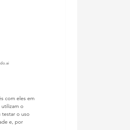
do.ai
ês com eles em 
utilizam o 
 testar o uso 
ade e, por 