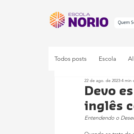
Quem S
Todos posts
Escola
Al
22 de ago. de 2023
4 min 
Educação
Devo es
inglês 
Entendendo o Desenv