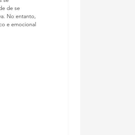
s se 
ade de se 
a. No entanto, 
ico e emocional 