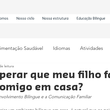
omos
Nosso ciclo
Nossa estrutura
Educação Bilingue
imentação Saudável
Idiomas
Atividades
de leitura
perar que meu filho f
comigo em casa?
olvimento Bilíngue e a Comunicação Familiar