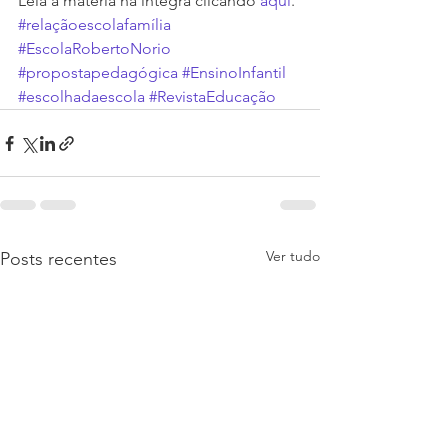
Leia a matéria na íntegra clicando 
aqui
.
#relaçãoescolafamília
#EscolaRobertoNorio
#propostapedagógica
#EnsinoInfantil
#escolhadaescola
#RevistaEducação
Ver tudo
Posts recentes