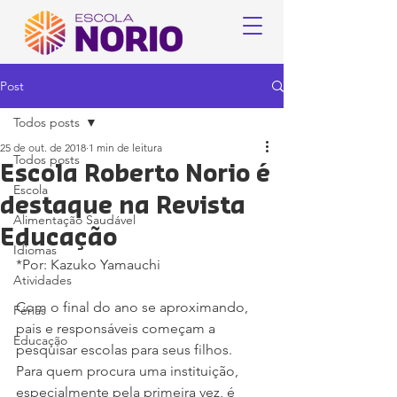
Post
Todos posts
25 de out. de 2018
1 min de leitura
Todos posts
Escola Roberto Norio é
Escola
destaque na Revista
Alimentação Saudável
Educação
Idiomas
*Por: Kazuko Yamauchi
Atividades
Com o final do ano se aproximando, 
Férias
pais e responsáveis começam a 
Educação
pesquisar escolas para seus filhos.
Para quem procura uma instituição, 
especialmente pela primeira vez, é 