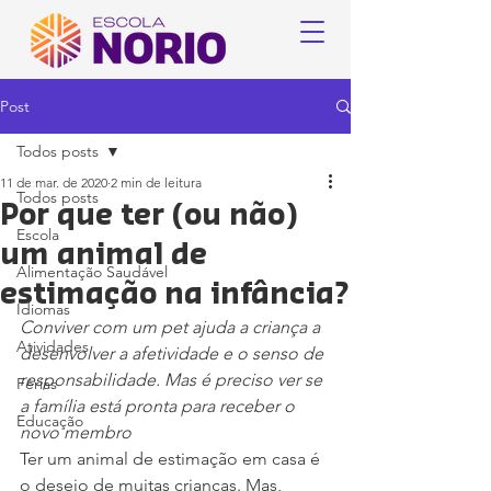
Post
Todos posts
11 de mar. de 2020
2 min de leitura
Todos posts
Por que ter (ou não)
Escola
um animal de
Alimentação Saudável
estimação na infância?
Idiomas
Conviver com um pet ajuda a criança a 
Atividades
desenvolver a afetividade e o senso de 
responsabilidade. Mas é preciso ver se 
Férias
a família está pronta para receber o 
Educação
novo membro
Ter um animal de estimação em casa é 
o desejo de muitas crianças. Mas, 