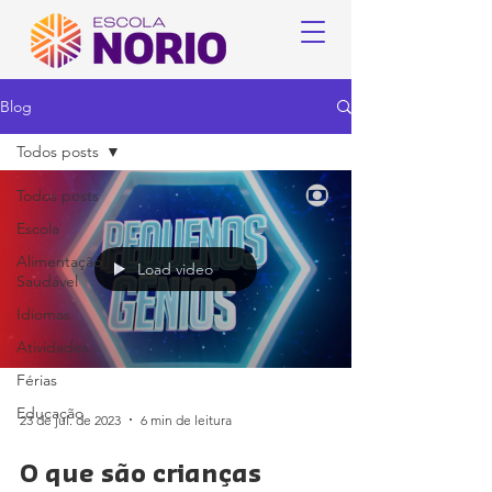
Blog
Todos posts
Todos posts
Escola
Alimentação
Load video
Saudável
Idiomas
Atividades
Férias
Educação
23 de jul. de 2023
6 min de leitura
O que são crianças