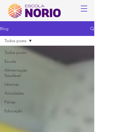
Blog
Todos posts
Todos posts
Escola
Alimentação
Saudável
Idiomas
Atividades
Férias
Educação