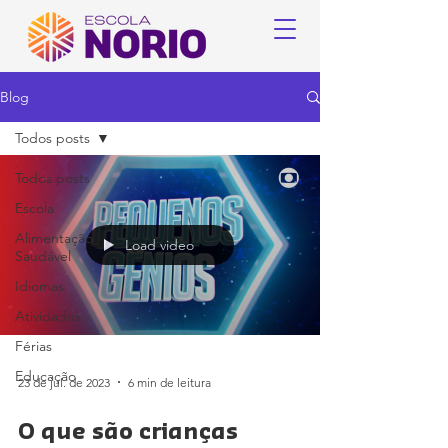
Blog
Todos posts
Todos posts
Escola
Alimentação
Load video
Saudável
Idiomas
Atividades
Férias
Educação
23 de jul. de 2023
6 min de leitura
O que são crianças