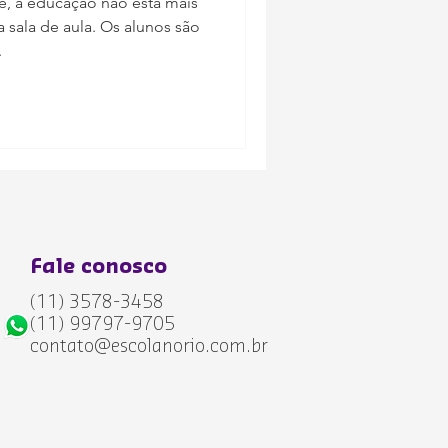
, a educação não está mais
pessoal
 sala de aula. Os alunos são
.
Fale conosco
(11) 3578-
3458
(11) 99797-9705
contato@escolanorio.com.br