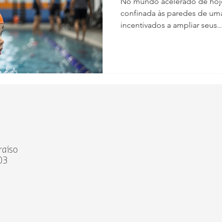
No mundo acelerado de hoje
crescimento 
confinada às paredes de uma
incentivados a ampliar seus..
raíso
03