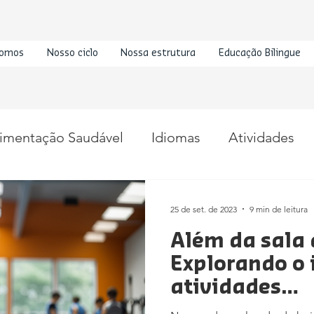
omos
Nosso ciclo
Nossa estrutura
Educação Bilingue
imentação Saudável
Idiomas
Atividades
25 de set. de 2023
9 min de leitura
Além da sala 
Explorando o
atividades
extracurricul