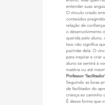
ensino. Mas quem est
entender suas angúst
O vínculo criado ent
conteúdos pragmático
relação de confiança
o desenvolvimento de
querida pelo aluno, 
Isso não significa q
pai/mãe dela. O vín
para inspirar e cria
aluno se sentirá à v
matéria ou até mesm
Professor ‘facilitador’
Seguindo as boas prá
de facilitador do ap
criança ao caminho d
É dessa forma que o