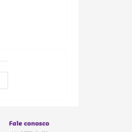
ola Norio: Educação
ntil Bilíngue de
lência no Paraíso
Fale conosco