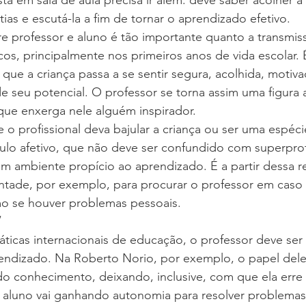
á em sala de aula precisa ir além: deve saber acolher a 
ias e escutá-la a fim de tornar o aprendizado efetivo.
re professor e aluno é tão importante quanto a transmis
s, principalmente nos primeiros anos de vida escolar. 
 que a criança passa a se sentir segura, acolhida, motiva
 seu potencial. O professor se torna assim uma figura 
que enxerga nele alguém inspirador.
ue o profissional deva bajular a criança ou ser uma espé
culo afetivo, que não deve ser confundido com superpro
r um ambiente propício ao aprendizado. É a partir dessa r
ontade, por exemplo, para procurar o professor em caso
o se houver problemas pessoais.
  
ticas internacionais de educação, o professor deve ser
rendizado. Na Roberto Norio, por exemplo, o papel dele
o conhecimento, deixando, inclusive, com que ela erre 
 aluno vai ganhando autonomia para resolver problemas