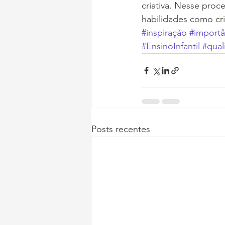
criativa. Nesse pro
habilidades como cri
#inspiração
#importâ
#EnsinoInfantil
#qual
Posts recentes