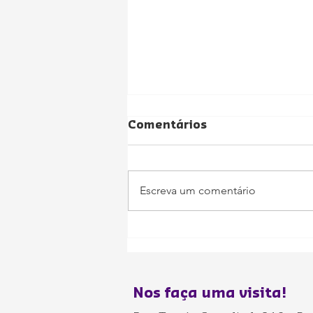
Comentários
Escreva um comentário
Educação Infantil
Significativa: Como
Transformar o
Aprendizado das
Nos faça uma visita!
Crianças