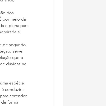
criança, 
são dos 
É por meio da 
da e plena para 
admirada e 
cie de segundo 
teção, serve 
elação que o 
 de dúvidas na 
 uma espécie 
 é conduzir a 
para aprender. 
 de forma 