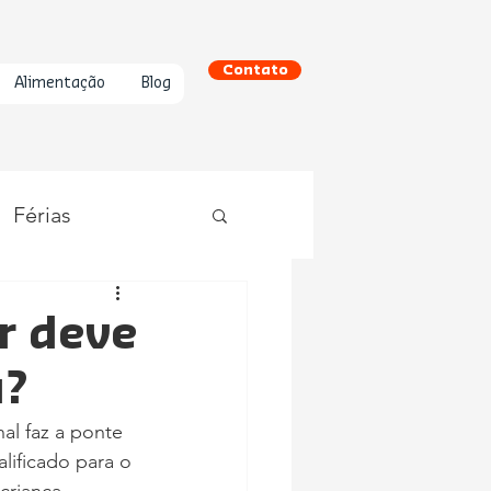
Contato
Alimentação
Blog
Férias
r deve
a?
al faz a ponte 
lificado para o 