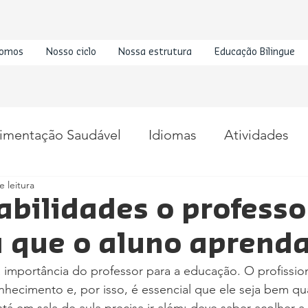
omos
Nosso ciclo
Nossa estrutura
Educação Bilingue
imentação Saudável
Idiomas
Atividades
e leitura
abilidades o professo
a que o aluno aprend
a importância do professor para a educação. O profission
nhecimento e, por isso, é essencial que ele seja bem qua