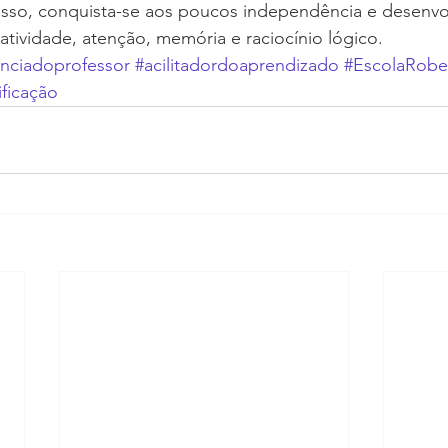
cesso, conquista-se aos poucos independência e desenv
atividade, atenção, memória e raciocínio lógico.
nciadoprofessor
#acilitadordoaprendizado
#EscolaRobe
ificação