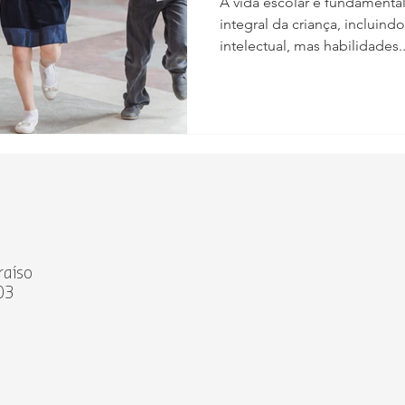
A vida escolar é fundamenta
integral da criança, incluind
intelectual, mas habilidades..
raíso
03