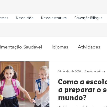
omos
Nosso ciclo
Nossa estrutura
Educação Bilingue
imentação Saudável
Idiomas
Atividades
24 de abr. de 2020
2 min de leitura
Como a escol
a preparar o s
mundo?