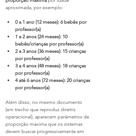
proporção máxima
 por idade 
aproximada, por exemplo:
0 a 1 ano (12 meses): 6 bebês por 
professor(a)
1 a 2 anos (24 meses): 10 
bebês/crianças por professor(a)
2 a 3 anos (36 meses): 15 crianças 
por professor(a)
3 a 4 anos (48 meses): 18 crianças 
por professor(a)
4 até 6 anos (72 meses): 20 crianças 
por professor(a)
Além disso, no mesmo documento 
(em trecho que reproduz diretriz 
operacional), aparecem parâmetros de 
proporção máxima que os sistemas 
devem buscar progressivamente em 