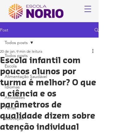
Post
Todos posts
20 de jan.
9 min de leitura
Todos posts
Escola infantil com
Escola
poucos alunos por
Alimentação Saudável
turma é melhor? O que
Idiomas
a ciência e os
Atividades
parâmetros de
Férias
qualidade dizem sobre
Educação
atenção individual