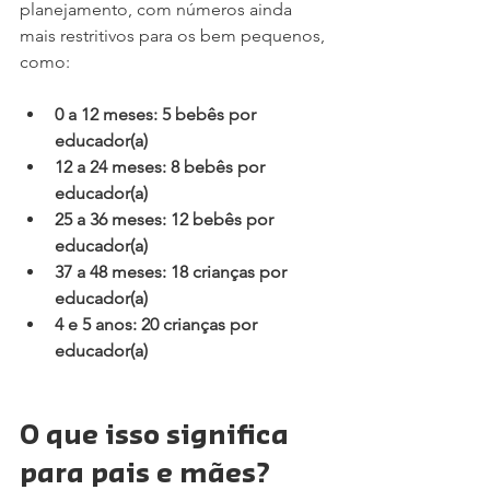
planejamento, com números ainda 
mais restritivos para os bem pequenos, 
como:
0 a 12 meses: 5 bebês por 
educador(a)
12 a 24 meses: 8 bebês por 
educador(a)
25 a 36 meses: 12 bebês por 
educador(a)
37 a 48 meses: 18 crianças por 
educador(a)
4 e 5 anos: 20 crianças por 
educador(a)
O que isso significa 
para pais e mães?